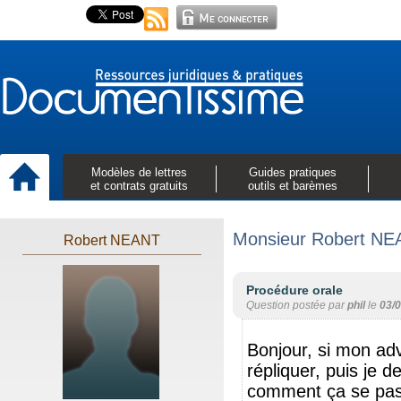
Modèles de lettres
Guides pratiques
et contrats gratuits
outils et barèmes
Monsieur Robert NE
Robert NEANT
Procédure orale
Question postée par
phil
le
03/
Bonjour, si mon ad
répliquer, puis je 
comment ça se pass