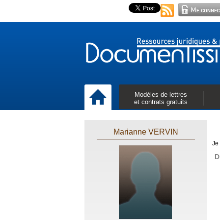
Modèles de lettres
et contrats gratuits
Marianne VERVIN
Je
D