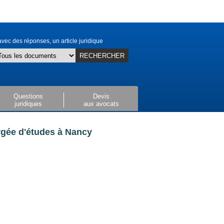
vec des réponses, un article juridique
RECHERCHER
Questions
Devis
juridiques
aux avocats
rgée d'études à Nancy