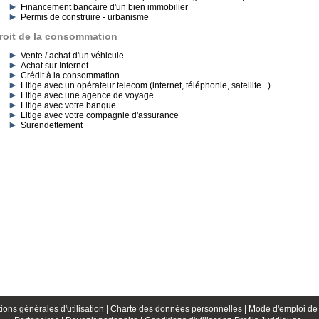
Financement bancaire d'un bien immobilier
Permis de construire - urbanisme
roit de la consommation
Vente / achat d'un véhicule
Achat sur Internet
Crédit à la consommation
Litige avec un opérateur telecom (internet, téléphonie, satellite...)
Litige avec une agence de voyage
Litige avec votre banque
Litige avec votre compagnie d'assurance
Surendettement
ions générales d'utilisation |
Charte des données personnelles |
Mode d'emploi de 