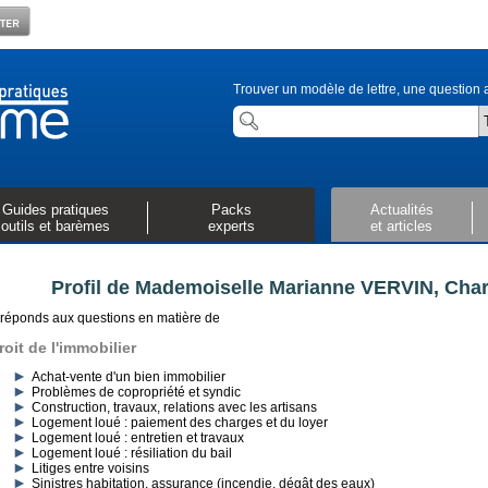
Trouver un modèle de lettre, une question a
Guides pratiques
Packs
Actualités
outils et barèmes
experts
et articles
Profil de Mademoiselle Marianne VERVIN, Cha
 réponds aux questions en matière de
roit de l'immobilier
Achat-vente d'un bien immobilier
Problèmes de copropriété et syndic
Construction, travaux, relations avec les artisans
Logement loué : paiement des charges et du loyer
Logement loué : entretien et travaux
Logement loué : résiliation du bail
Litiges entre voisins
Sinistres habitation, assurance (incendie, dégât des eaux)