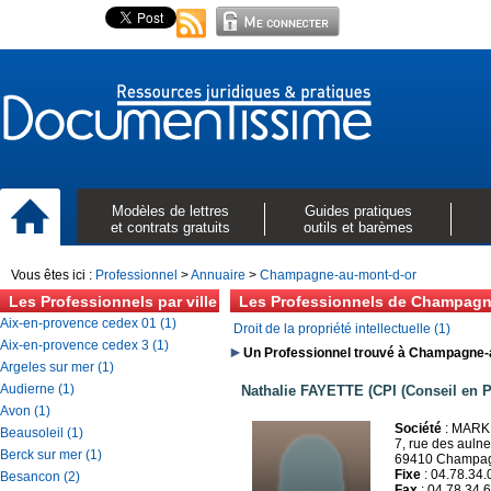
Modèles de lettres
Guides pratiques
et contrats gratuits
outils et barèmes
Vous êtes ici :
Professionnel
>
Annuaire
>
Champagne-au-mont-d-or
Les Professionnels par ville
Les Professionnels de Champagn
Aix-en-provence cedex 01 (1)
Droit de la propriété intellectuelle (1)
Aix-en-provence cedex 3 (1)
Un Professionnel trouvé à Champagne-
Argeles sur mer (1)
Audierne (1)
Nathalie FAYETTE (CPI (Conseil en Pr
Avon (1)
Société
: MARK
Beausoleil (1)
7, rue des aulne
Berck sur mer (1)
69410 Champagn
Fixe
: 04.78.34.
Besancon (2)
Fax
: 04.78.34.