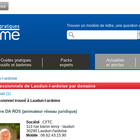
Trouver un modèle de lettre, une question a
Guides pratiques
Packs
Actualités
outils et barèmes
experts
et articles
-l-ardoise
fessionnels de Laudun-l-ardoise par domaine
vail (1)
sionnel trouvé à Laudun-l-ardoise
rre DA ROS (animateur réseau juridique)
Société
: CFTC
113 rue baron leroy - laudun
30290 Laudun-l'ardoise
Mobile
: 06.62.43.15.90