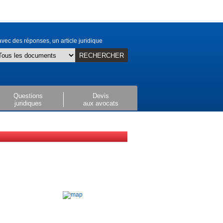
vec des réponses, un article juridique
RECHERCHER
Questions
Devis
juridiques
aux avocats