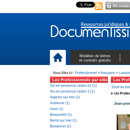
Modèles de lettres
et contrats gratuits
Vous êtes ici :
Professionnel
>
Annuaire
>
Laudun
Les Professionnels par ville
Les Pro
Aix-en-provence cedex 01 (1)
Droit du tra
Aix-en-provence cedex 3 (1)
Un Profes
Argeles sur mer (1)
Audierne (1)
Jean-pie
Avon (1)
Beausoleil (1)
Berck sur mer (1)
Besancon (2)